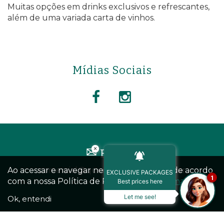
Muitas opções em drinks exclusivos e refrescantes,
além de uma variada carta de vinhos.
Mídias Sociais
×
E-mail
comercial@quedasparkhotel.com.br
Ao acessar e navegar neste site você está de acordo
EXCLUSIVE PACKAGES
1
com a nossa Política de Privacidade.
Leia mais
Best prices here
Let me see!
Ok, entendi